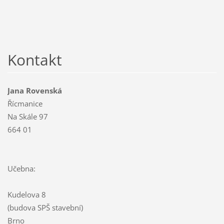
Kontakt
Jana Rovenská
Řícmanice
Na Skále 97
664 01
Učebna:
Kudelova 8
(budova SPŠ stavební)
Brno