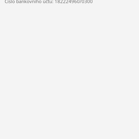
Číslo bankovního účtu: 182224960/0300